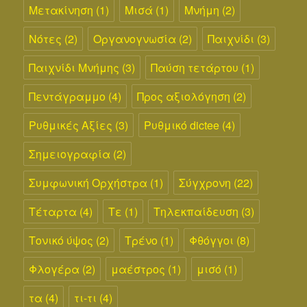
Μετακίνηση
(1)
Μισά
(1)
Μνήμη
(2)
Νότες
(2)
Οργανογνωσία
(2)
Παιχνίδι
(3)
Παιχνίδι Μνήμης
(3)
Παύση τετάρτου
(1)
Πεντάγραμμο
(4)
Προς αξιολόγηση
(2)
Ρυθμικές Αξίες
(3)
Ρυθμικό dictee
(4)
Σημειογραφία
(2)
Συμφωνική Ορχήστρα
(1)
Σύγχρονη
(22)
Τέταρτα
(4)
Τε
(1)
Τηλεκπαίδευση
(3)
Τονικό ύψος
(2)
Τρένο
(1)
Φθόγγοι
(8)
Φλογέρα
(2)
μαέστρος
(1)
μισό
(1)
τα
(4)
τι-τι
(4)