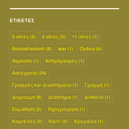
τα,
τι-
τι
στο
ΕΤΙΚΈΤΕΣ
κουτί.
3 νότες
(4)
4 νότες
(3)
11 νότες
(1)
Boomwhacker®
(8)
wav
(1)
Όγδοα
(4)
Ακρόαση
(1)
Ασπρόμαυρες
(1)
Ασύγχρονη
(24)
Γραμμές και Διαστήματα
(1)
Γραμμή
(1)
Δίγραμμο
(6)
Διάστημα
(1)
Δύσκολο
(1)
Εκμάθηση
(2)
Ηχογράφηση
(1)
Καρτέλες
(3)
Κουτί
(3)
Κρεμάλα
(1)