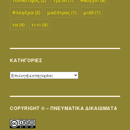
Τονικό ύψος
(2)
Τρένο
(1)
Φθόγγοι
(8)
Φλογέρα
(2)
μαέστρος
(1)
μισό
(1)
τα
(4)
τι-τι
(4)
KΑΤΗΓΟΡΊΕΣ
Kατηγορίες
COPYRIGHT © – ΠΝΕΥΜΑΤΙΚΆ ΔΙΚΑΙΏΜΑΤΑ