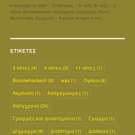
Δημοσιεύτηκε
Μορφή
Κατηγορίες
Ετικέτες
5 Δεκεμβρίου, 2020
Σύνδεσμος
Α' τάξη
,
Β' τάξη
3
την
νότες
,
Boomwhacker®
,
Ασύγχρονη
,
Δίγραμμο
,
Κουτί
,
στο
Μετακίνηση
,
Σύγχρονη
Αφήστε το σχόλιό σας
Μετακίνησε
3
χρωματιστές
νότες
στο
ΕΤΙΚΈΤΕΣ
κουτί
τους.
3 νότες
(4)
4 νότες
(3)
11 νότες
(1)
Boomwhacker®
(8)
wav
(1)
Όγδοα
(4)
Ακρόαση
(1)
Ασπρόμαυρες
(1)
Ασύγχρονη
(24)
Γραμμές και Διαστήματα
(1)
Γραμμή
(1)
Δίγραμμο
(6)
Διάστημα
(1)
Δύσκολο
(1)